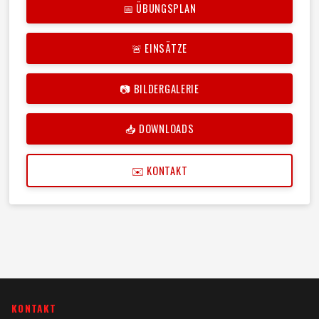
📅 ÜBUNGSPLAN
🚨 EINSÄTZE
📷 BILDERGALERIE
📥 DOWNLOADS
✉️ KONTAKT
KONTAKT